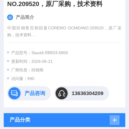
NO.209520，原厂采购，技术资料
产品简介
中国区销售百秒回复COREMO OCMEANO.209520，原厂采
购，技术资料
一站式采购欧盟主流工控产品、仪器仪表及备品备件！
（总部德国，源头采购，一手货源）
产品型号：Staubli RBE03.6806
：王（Z快的报价）
更新时间：2026-06-21
：（24小时在线）
（Z满意的价格）
厂商性质：经销商
：www@
访问量：990
产品咨询
13636304209
产品分类