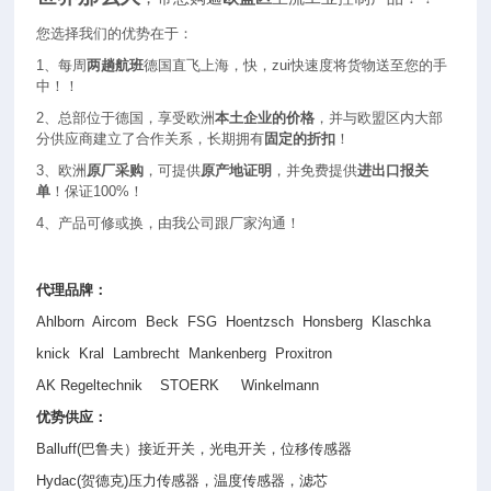
您选择我们的优势在于：
1
、每周
两趟航班
德国直飞上海，快，zui快速度将货物送至您的手
中！！
2
、总部位于德国，享受欧洲
本土企业的价格
，并与欧盟区内大部
分供应商建立了合作关系，长期拥有
固定的折扣
！
3
、欧洲
原厂采购
，可提供
原产地证明
，并免费提供
进出口报关
单
！保证100%！
4
、产品可修或换，由我公司跟厂家沟通！
代理品牌：
Ahlborn Aircom Beck FSG Hoentzsch Honsberg Klaschka
knick Kral Lambrecht Mankenberg Proxitron
AK Regeltechnik STOERK Winkelmann
优势供应：
Balluff(
巴鲁夫）接近开关，光电开关，位移传感器
Hydac(
贺德克
)
压力传感器，温度传感器，滤芯