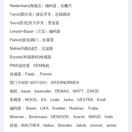
Heidenhain(
海德汉）编码器，光栅尺
Turck(
图尔克）接近开关，总线模块
Suco(
苏克
)
压力开关，变送器
Lenord+Bauer
（兰宝）编码器
Parker(
派克
)
阀门，柱塞泵
Mahle(
玛勒
)
滤芯，过滤器
Burster(
布瑞斯特
)
传感器
PMA
温控器
VEM
电机
传感器：
Pauly
、
Pomini
西门子
6DD \6SY\2XV
、
INTERNORMEN
电机：
bauer
、
baumuller
、
DEMAG
、
WATT
、
EMOD
泵阀类：
MOOG
、
EA
、
Linde
、
Janhs
、
GESTRA
、
Knoll
编码器：
Bauer
、
LIKA
、
Kuebler
、
Huebner
、
Fraba
Woerner
、
Brinkmann
、
DENISON
、
Kracht
、
IMAVD
、
Voith
其他：
WALTHER
、
Helios
、
Dresden
、
Jakob
、
zimmer
、
amtec