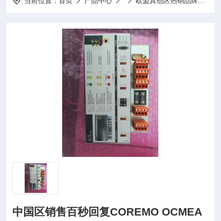
当前位置：
首页
产品中心
欧盟其他区热销品牌
St
中国区销售百秒回复COREMO OCMEA