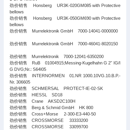
劲价销售 Honsberg UR3K-020GM085 with Protective
bellows
劲价销售 Honsberg UR3K-050GM690 with Protective
bellows
劲价销售 Murrelektronik GmbH 7000-14041-0000000
劲价销售 Murrelektronik GmbH 7000-46041-8020150
劲价销售 Murrelektronik 7000-12041-6350200
劲价销售 RuB 01004915;Messing-Kugelhahn G 2" IG/I
G DVG;Nr.: S64I05
劲价销售 INTERNORMEN 01.NR 1000.10VG.10.B.P.-
Nr. 306605
劲价销售 SCHMERSAL PROTECT-IE-02-SK
劲价销售 HIESSL SD18
劲价销售 Crane AKSD2C100H
劲价销售 Berg & Schmid GmbH HK 800
劲价销售 Cross+Morse 2-300-E3-440-50
劲价销售 CROSSMORSE 33333200
劲价销售 CROSSMORSE 33099700