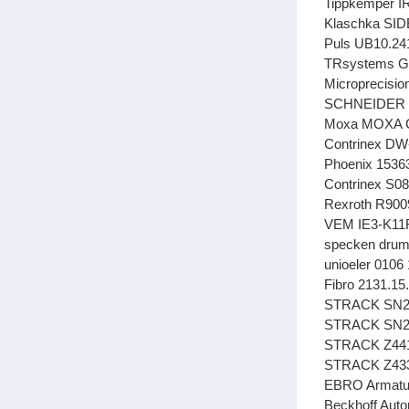
Tippkemper I
Klaschka SI
Puls UB10.24
TRsystems Gm
Microprecisi
SCHNEIDER RmC
Moxa MOXA CP
Contrinex DW
Phoenix 153
Contrinex S0
Rexroth R90
VEM IE3-K11R
specken drum
unioeler 0106
Fibro 2131.15
STRACK SN29
STRACK SN28
STRACK Z441
STRACK Z433
EBRO Armatu
Beckhoff Aut