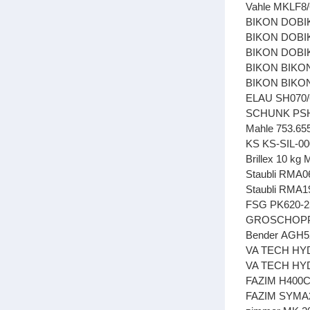
Vahle MKLF8/
BIKON DOBIK
BIKON DOBIK
BIKON DOBIK
BIKON BIKON
BIKON BIKON
ELAU SH070/6
SCHUNK PSH 
Mahle 753.655
KS KS-SIL-00
Brillex 10 kg
Staubli RMA0
Staubli RMA1
FSG PK620-2
GROSCHOPP 
Bender AGH
VA TECH HY
VA TECH HYD
FAZIM H400
FAZIM SYM