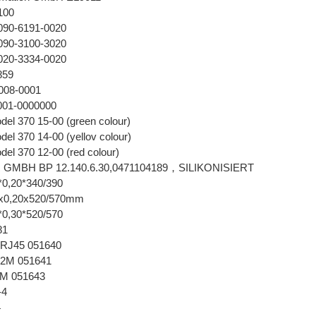
100
090-6191-0020
090-3100-3020
020-3334-0020
859
008-0001
001-0000000
l 370 15-00 (green colour)
l 370 14-00 (yellov colour)
l 370 12-00 (red colour)
 GMBH BP 12.140.6.30,0471104189，SILIKONISIERT
*0,20*340/390
0x0,20x520/570mm
*0,30*520/570
81
 RJ45 051640
 2M 051641
5M 051643
-4
4