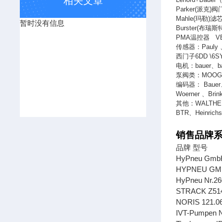
相关文章
Parker(
派克
)
阀
Mahle(
玛勒
)
滤
暂时没有信息
Burster(
布瑞斯
PMA
温控器
V
传感器：
Pauly
西门子
6DD \6S
电机：
bauer
、
b
泵阀类：
MOO
编码器：
Bauer
Woerner
、
Brin
其他：
WALTHE
BTR
、
Heinrich
销售品牌系
品牌 型号
HyPneu Gmb
HYPNEU GM
HyPneu Nr.2
STRACK Z51
NORIS 121.06
IVT-Pumpen 