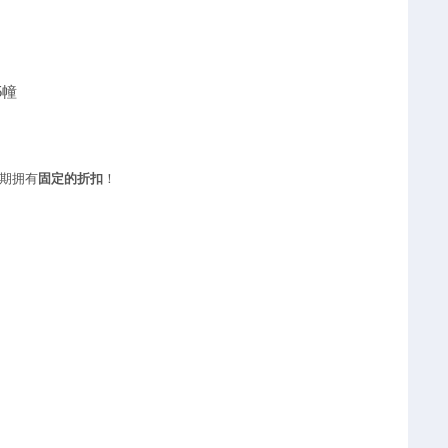
5幢
期拥有
固定的折扣
！