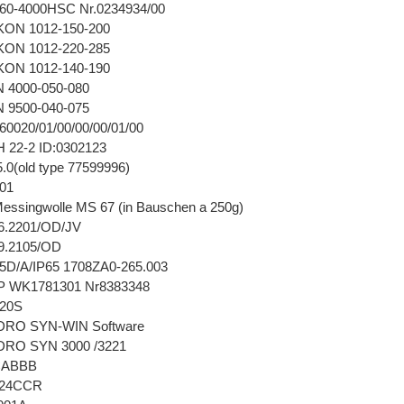
60-4000HSC Nr.0234934/00
ON 1012-150-200
ON 1012-220-285
ON 1012-140-190
 4000-050-080
 9500-040-075
0020/01/00/00/00/01/00
22-2 ID:0302123
.0(old type 77599996)
01
 Messingwolle MS 67 (in Bauschen a 250g)
6.2201/OD/JV
9.2105/OD
5D/A/IP65 1708ZA0-265.003
WK1781301 Nr8383348
520S
DRO SYN-WIN Software
RO SYN 3000 /3221
CABBB
A24CCR