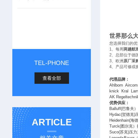
世界那么
您选择我们的优
1
、每周
两趟航
2
、总部位于德
3
、欧洲
原厂采
TEL-PHONE
4
、产品可修或
查看全部
代理品牌：
Ahlborn Airco
knick Kral Lam
AK Regeltec
优势供应：
Balluff(
巴鲁夫
Hydac(
贺德克
)
ARTICLE
Heidenhain(
海
Turck(
图尔克）
Suco(
苏克
)
压力
Lenord+Bauer