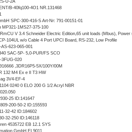
RS-U-2A
DENT/B-40fq100-4O1 NR.131468
1
bH SPC-300-416-S Art-Nr: 791-00151-01
on MP321-1MS27-375-100
U V 3.4 Schneider Electric Edition,65 unit loads (Mbus), Power s
-104UL w/o Cable 4 Port UPCI Board, RS-232, Low Profile
-AS-623-065-001
6340 SAC-5P- 5,0-PUR/FS SCO
8-3FUG-020
0916666 ,3DR16P5-5X/100Y/00M
 132 M4 Ex e II T3 HW
ag 3V4-EF-4
 1104 0240 0 ELO 200 G 1/2 Acryl NBR
.020.050
30-25 ID:141647
09-200-50-2 ID:155593
1-32-42 ID:184602
0-32-250 ID:146118
ren 4535722 EB 12.1 SYS
omation GmbH EL9011