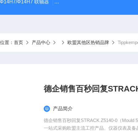
5Φ14H7/Φ14H7 联轴器
0184-45703-3-003原装劲价供Vogel T
前位置：
首页
产品中心
欧盟其他区热销品牌
Tippkemp
德企销售百秒回复STRACK Z5
产品简介
德企销售百秒回复STRACK Z5140-0（Mould 5
一站式采购欧盟主流工控产品、仪器仪表及备
（总部德国，源头采购，一手货源）