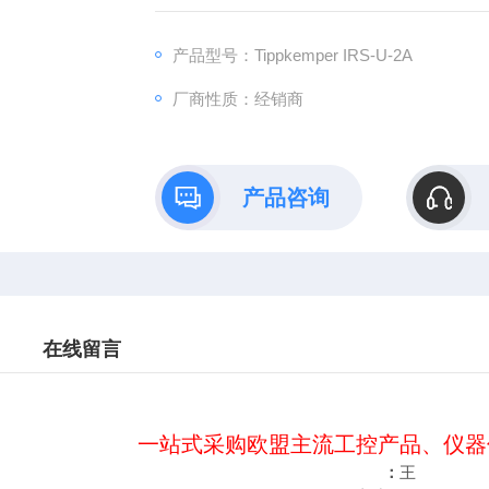
：王（Z快的报价）
：（24小时在线）
产品型号：Tippkemper IRS-U-2A
（Z满意的价格）
厂商性质：经销商
：www@
产品咨询
在线留言
一站式采购欧盟主流工控产品、仪器
：
王