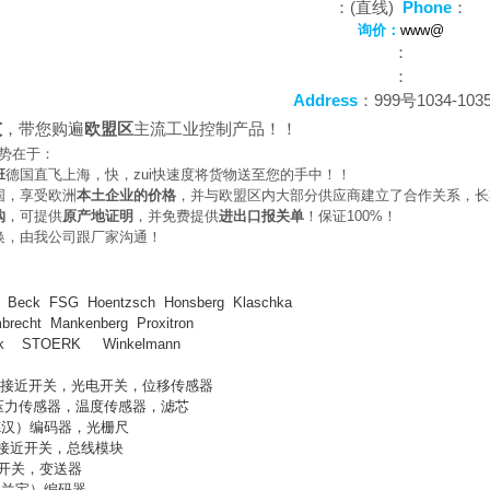
：(直线)
Phone
：
询价：
www@
：
：
Address
：999号1034-103
大
，带您购遍
欧盟区
主流工业控制产品！！
势在于：
班
德国直飞上海，快，zui快速度将货物送至您的手中！！
国，享受欧洲
本土企业的价格
，并与欧盟区内大部分供应商建立了合作关系，长
购
，可提供
原产地证明
，并免费提供
进出口报关单
！保证100%！
换，由我公司跟厂家沟通！
m Beck FSG Hoentzsch Honsberg Klaschka
brecht Mankenberg Proxitron
hnik STOERK Winkelmann
）接近开关，光电开关，位移传感器
压力传感器，温度传感器，滤芯
德汉）编码器，光栅尺
接近开关，总线模块
开关，变送器
（兰宝）编码器