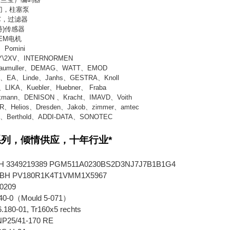
门，柱塞泵
芯，过滤器
特
)
传感器
EM
电机
、
Pomini
Y\2XV
、
INTERNORMEN
aumuller
、
DEMAG
、
WATT
、
EMOD
G
、
EA
、
Linde
、
Janhs
、
GESTRA
、
Knoll
、
LIKA
、
Kuebler
、
Huebner
、
Fraba
kmann
、
DENISON
、
Kracht
、
IMAVD
、
Voith
R
、
Helios
、
Dresden
、
Jakob
、
zimmer
、
amtec
s
、
Berthold
、
ADDI-DATA
、
SONOTEC
列，倾情供应，十年行业*
H 3349219389 PGM511A0230BS2D3NJ7J7B1B1G4
BH PV180R1K4T1VMM1X5967
60209
40-0（Mould 5-071）
.180-01, Tr160x5 rechts
NP25/41-170 RE