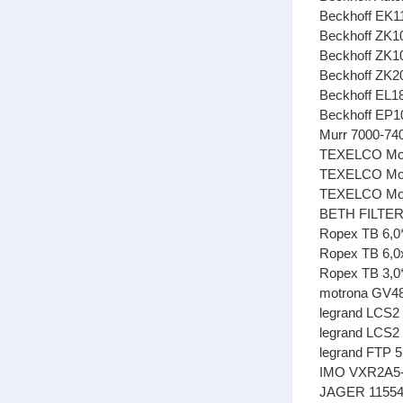
Beckhoff EK1
Beckhoff ZK1
Beckhoff ZK1
Beckhoff ZK2
Beckhoff EL1
Beckhoff EP1
Murr 7000-74
TEXELCO Mode
TEXELCO Mode
TEXELCO Mode
BETH FILTER
Ropex TB 6,0
Ropex TB 6,
Ropex TB 3,0
motrona GV4
legrand LCS2
legrand LCS2
legrand FTP 
IMO VXR2A5
JAGER 1155