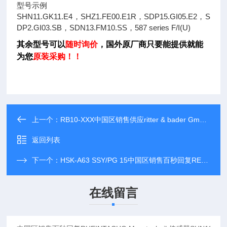
型号示例
SHN11.GK11.E4，SHZ1.FE00.E1R，SDP15.GI05.E2，S
DP2.GI03.SB，SDN13.FM10.SS，587 series F/I(U)
其余型号可以
随时询价
，国外原厂商只要能提供就能
为您
原装采购！！
上一个：
RB10-XXX中国区销售供应ritter & bader GmbH冷却单元RB05-XXX，百秒回复报
返回列表
下一个：
HSK-A63 SSY/PG 15中国区销售百秒回复REGO-FIX AG工装夹具ER11M，原装可靠
在线留言