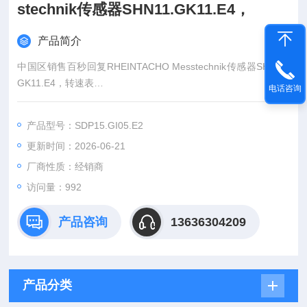
stechnik传感器SHN11.GK11.E4，
产品简介
中国区销售百秒回复RHEINTACHO Messtechnik传感器SHN11.
GK11.E4，转速表
电话咨询
一站式采购欧盟主流工控产品、仪器仪表及备品备件！
（总部德国，源头采购，一手货源）
产品型号：SDP15.GI05.E2
：王（Z快的报价）
更新时间：2026-06-21
：（24小时在线）
（Z满意的价格）
厂商性质：经销商
：www@
访问量：992
产品咨询
13636304209
产品分类