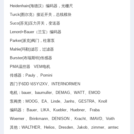
Heidenhain(
海德汉）编码器，光栅尺
Turck(
图尔克）接近开关，总线模块
Suco(
苏克
)
压力开关，变送器
Lenord+Bauer
（兰宝）编码器
Parker(
派克
)
阀门，柱塞泵
Mahle(
玛勒
)
滤芯，过滤器
Burster(
布瑞斯特
)
传感器
PMA
温控器
VEM
电机
传感器：
Pauly
、
Pomini
西门子
6DD \6SY\2XV
、
INTERNORMEN
电机：
bauer
、
baumuller
、
DEMAG
、
WATT
、
EMOD
泵阀类：
MOOG
、
EA
、
Linde
、
Janhs
、
GESTRA
、
Knoll
编码器：
Bauer
、
LIKA
、
Kuebler
、
Huebner
、
Fraba
Woerner
、
Brinkmann
、
DENISON
、
Kracht
、
IMAVD
、
Voith
其他：
WALTHER
、
Helios
、
Dresden
、
Jakob
、
zimmer
、
amtec