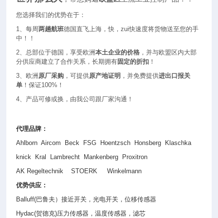
您选择我们的优势在于：
1
、每周
两趟航班
德国直飞上海，快，zui快速度将货物送至您的手
中！！
2
、总部位于德国，享受欧洲
本土企业的价格
，并与欧盟区内大部
分供应商建立了合作关系，长期拥有
固定的折扣
！
3
、欧洲
原厂采购
，可提供
原产地证明
，并免费提供
进出口报关
单
！保证100%！
4
、产品可修或换，由我公司跟厂家沟通！
代理品牌：
Ahlborn Aircom Beck FSG Hoentzsch Honsberg Klaschka
knick Kral Lambrecht Mankenberg Proxitron
AK Regeltechnik STOERK Winkelmann
优势供应：
Balluff(
巴鲁夫）接近开关，光电开关，位移传感器
Hydac(
贺德克
)
压力传感器，温度传感器，滤芯