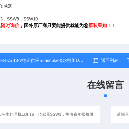
传感器
W3，SSW9，SSW10
以
随时询价
，国外原厂商只要能提供就能为您
原装采购！！
：
ERKS 13-V德企供应Schimpke冷水机组DK 13-V，冷却柜DK 62-V，特惠原装资料
返回列表
在线留言