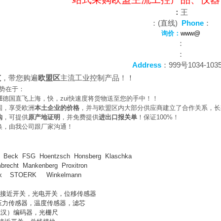
：
王
：(直线)
Phone
：
询价：
www@
：
：
Address
：999号1034-103
大
，带您购遍
欧盟区
主流工业控制产品！！
势在于：
班
德国直飞上海，快，zui快速度将货物送至您的手中！！
国，享受欧洲
本土企业的价格
，并与欧盟区内大部分供应商建立了合作关系，长
购
，可提供
原产地证明
，并免费提供
进出口报关单
！保证100%！
换，由我公司跟厂家沟通！
m Beck FSG Hoentzsch Honsberg Klaschka
brecht Mankenberg Proxitron
hnik STOERK Winkelmann
）接近开关，光电开关，位移传感器
压力传感器，温度传感器，滤芯
德汉）编码器，光栅尺