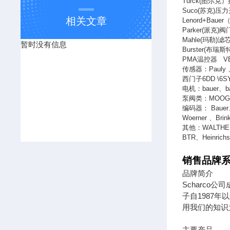
Turck(
图尔克）
Suco(
苏克
)
压力
相关文章
Lenord+Bauer
Parker(
派克
)
阀
Mahle(
玛勒
)
滤
暂时没有信息
Burster(
布瑞斯
PMA
温控器
V
传感器：
Pauly
西门子
6DD \6S
电机：
bauer
、
b
泵阀类：
MOO
编码器：
Bauer
Woerner
、
Brin
其他：
WALTHE
BTR
、
Heinrich
销售品牌系
品牌简介
Scharco
子自1987
用我们的知识
主要产品