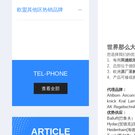
欧盟其他区热销品牌
世界那么
您选择我们的优
1
、每周
两趟航
2
、总部位于德
3
、欧洲
原厂采
TEL-PHONE
4
、产品可修或
查看全部
代理品牌：
Ahlborn Airco
knick Kral Lam
AK Regeltec
优势供应：
Balluff(
巴鲁夫
Hydac(
贺德克
)
ARTICLE
Heidenhain(
海