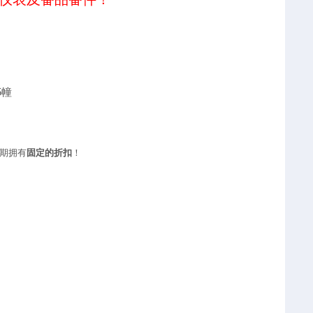
5幢
期拥有
固定的折扣
！