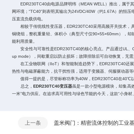
EDR230TC40由电源品牌明纬（MEAN WELL）推出，属于其
网环境；“TC40”则表明其输出为24VDC/40W（约1.67
压直流负载供电。
相较于传统线性变压器，EDR230TC40采用高频开关技术，具
铜绕组，整机重量轻、体积小（典型尺寸仅90×55×60mm），
能利用质量。
安全性与可靠性是EDR230TC40的核心亮点。产品通过UL
up mode），间歇重启以防止损坏；故障排除后可自动恢复，无需
在工业物联网（IIoT）和智能制造趋势下，EDR230TC40
热性与电磁屏蔽能力，抗干扰性强，适用于变频器、伺服驱动器等
值得一提的是，尽管标称功率为40W，EDR230TC40在40
总之，
EDR230TC40变压器
虽是一款小型电源模块，却集高
一米”电力供应。在追求高可用性与绿色节能的今天，这款“小身材
上一条
盖米阀门：精密流体控制的工业