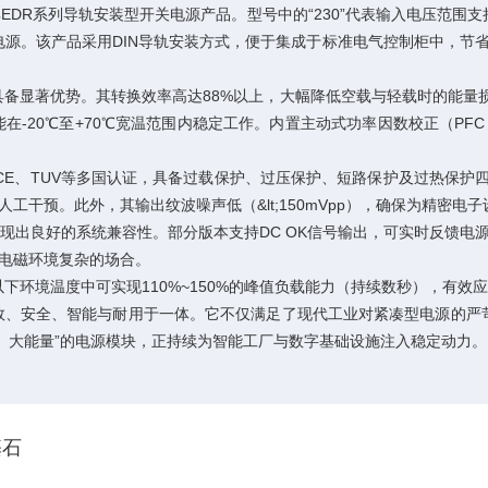
EDR系列导轨安装型开关电源产品。型号中的“230”代表输入电压范围支持全
A）的恒压电源。该产品采用DIN导轨安装方式，便于集成于标准电气控制柜中
备显著优势。其转换效率高达88%以上，大幅降低空载与轻载时的能量损耗
却能在-20℃至+70℃宽温范围内稳定工作。内置主动式功率因数校正（PF
、CE、TUV等多国认证，具备过载保护、过压保护、短路保护及过热保护四
人工干预。此外，其输出纹波噪声低（&lt;150mVpp），确保为精密电
还展现出良好的系统兼容性。部分版本支持DC OK信号输出，可实时反馈
电磁环境复杂的场合。
℃以下环境温度中可实现110%~150%的峰值负载能力（持续数秒），
效、安全、智能与耐用于一体。它不仅满足了现代工业对紧凑型电源的严
、大能量”的电源模块，正持续为智能工厂与数字基础设施注入稳定动力。
基石