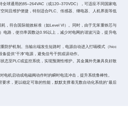
球通用的85–264VAC（或120–370VDC），可适应不同国家电
，节省空间且维护便捷，特别适合PLC、传感器、继电器、人机界面等低
，符合国际能效标准（如Level VI）。同时，由于无笨重铁芯与
C）电路，使功率因数达0.95以上，减少对电网的谐波污染，提升电
重防护机制。当输出端发生短路时，电源自动进入打嗝模式（hicc
子设备提供“干净”电源，避免信号干扰或误动作。
电源状态至PLC或监控系统，实现预测性维护。其金属外壳兼具良好散
有效应对电机启动或电磁阀动作时的瞬时电流冲击，提升系统鲁棒性。
苛要求，更以稳定可靠的性能，默默支撑着无数自动化系统的“最后