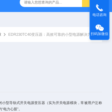
YP:MPS 1 ID:281875 A-NR:417291
原装供应美国Parke
电话咨询
扫码加微信
章
EDR230TC40变压器：高效可靠的小型电源解决方案
型的小型导轨式开关电源变压器（实为开关电源模块，常被用户泛称
“电力心脏”。