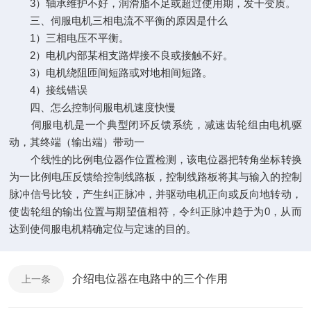
3）轴承维护不好，润滑脂不足或超过使用期，发干变质。
三、伺服电机三相电流不平衡的原因是什么
1）三相电压不平衡。
2）电机内部某相支路焊接不良或接触不好。
3）电机绕阻匝间短路或对地相间短路。
4）接线错误
四、怎么控制伺服电机速度快慢
伺服电机是一个典型闭环反馈系统，减速齿轮组由电机驱
动，其终端（输出端）带动一
个线性的比例电位器作位置检测，该电位器把转角坐标转换
为一比例电压反馈给控制线路板，控制线路板将其与输入的控制
脉冲信号比较，产生纠正脉冲，并驱动电机正向或反向地转动，
使齿轮组的输出位置与期望值相符，令纠正脉冲趋于为0，从而
达到使伺服电机精确定位与定速的目的。
介绍电位器在电路中的三个作用
上一条