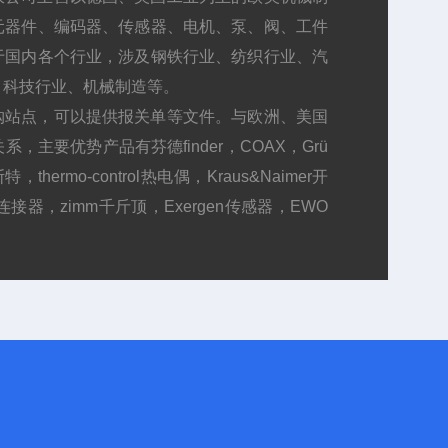
元器件、编码器、传感器、电机、泵、阀、工件
于国内各个行业，涉及钢铁行业、纺织行业、汽
、科技行业、机械制造等。
购站点，可以提供报关单等文件。与欧洲、美国
主要优势产品有芬德finder，COAX，Grü
thermo-control热电偶，Kraus&Naimer开
连接器，zimm千斤顶，Exergen传感器，EWO
EAR METERS，DMIC阀门，ARO阀门等。价
短，欢迎大家咨询!