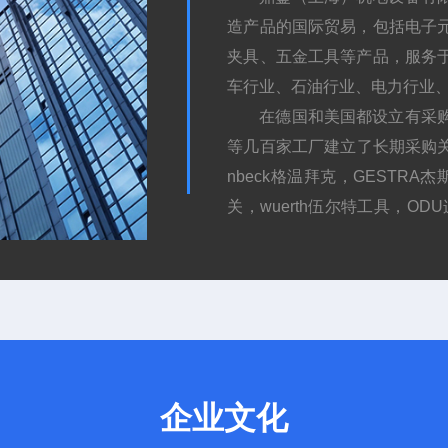
造产品的国际贸易，包括电子
夹具、五金工具等产品，服务
车行业、石油行业、电力行业
在德国和美国都设立有采
等几百家工厂建立了长期采购关系，
nbeck格温拜克，GESTRA杰斯特，
关，wuerth伍尔特工具，ODU
阀门，ALTHEN传感器，AW G
格好，售后快，货品保真，货期
企业文化