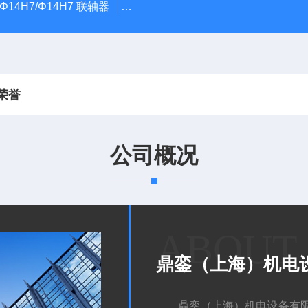
5Φ14H7/Φ14H7 联轴器
0184-45703-3-003原装劲价供Vogel T
荣誉
公司概况
ABOUT
鼎銮（上海）机电
鼎銮（上海）机电设备有