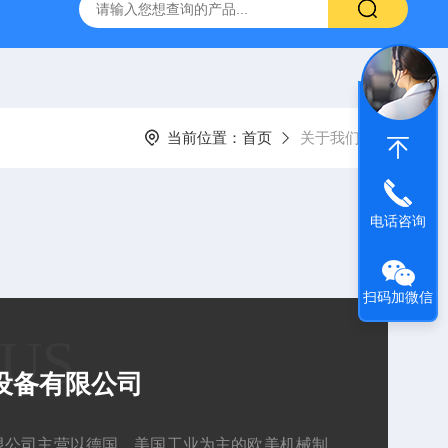
YP:MPS 1 ID:281875 A-NR:417291
原装供应美国Parke
当前位置：
首页
关于我们
电话咨询
扫码加微信
 US
设备有限公司
限公司主营以德国、美国工业为主的欧美机械制